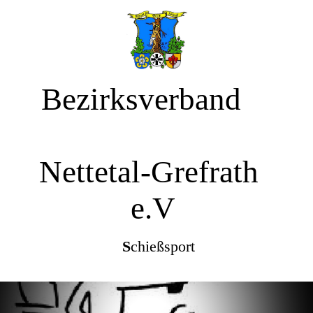
Bezirksverband
Nettetal-Grefrath
e.V
S
chießsport